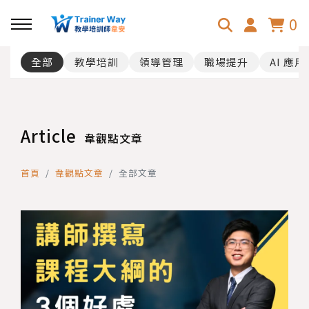
0
全部
教學培訓
領導管理
職場提升
AI 應用
回主選單
主題課程
Article
韋觀點文章
TDL團隊領導力
首頁
韋觀點文章
全部文章
OGSM目標管理
職場人際溝通力