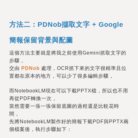
方法二：PDNob擷取文字 + Google
簡報保留背景與配圖
這個方法主要就是將我之前使用Gemini抓取文字的
步驟，
交由
PDNob
處理，OCR抓下來的文字很精準且位
置都在原本的地方，
可以少了很多編輯步驟，
而NotebookLM現在可以下載PPTX檔，所以也不用
再從PDF轉換一次，
當然需要一張一張保留底圖的過程還是比較花時
間，
先將NotebookLM製作好的簡報下載PDF與PPTX兩
個檔案後，執行步驟如下：