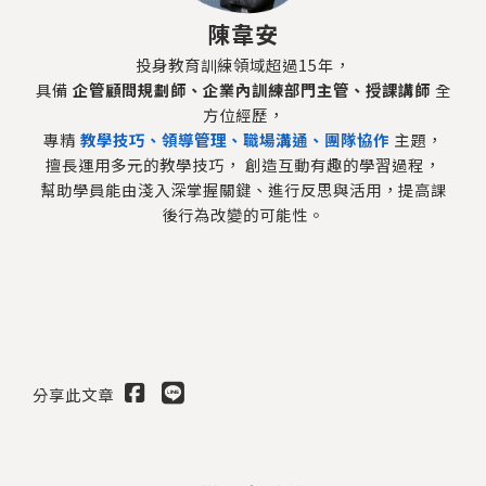
陳韋安
投身教育訓練領域超過15年，
具備
企管顧問規劃師、企業內訓練部門主管、授課講師
全
方位經歷，
專精
教學技巧、領導管理、職場溝通、團隊協作
主題，
擅長運用多元的教學技巧， 創造互動有趣的學習過程，
幫助學員能由淺入深掌握關鍵、進行反思與活用，提高課
後行為改變的可能性。
分享此文章