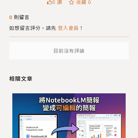
0 讚
收藏 0
0
則留言
如想留言評分，請先
登入會員
！
送出
目前沒有評論
相關文章