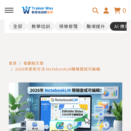
0
全部
教學培訓
領導管理
職場提升
AI 應用
回主選單
主題課程
TDL團隊領導力
首頁
韋觀點文章
2026年更新方法:NotebookLM簡報變成可編輯
OGSM目標管理
職場人際溝通力