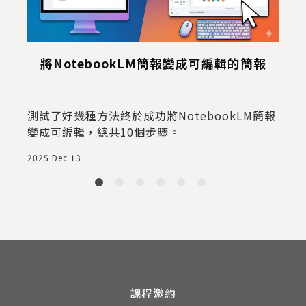
將NotebookLM簡報變成可編輯的簡報
測試了好幾種方法終於成功將NotebookLM簡報
變成可編輯，總共10個步驟。
說
2
2025 Dec 13
來
課程邀約