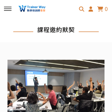
0
回主選單
課程邀約默契
主題課程
TDL團隊領導力
OGSM目標管理
職場人際溝通力