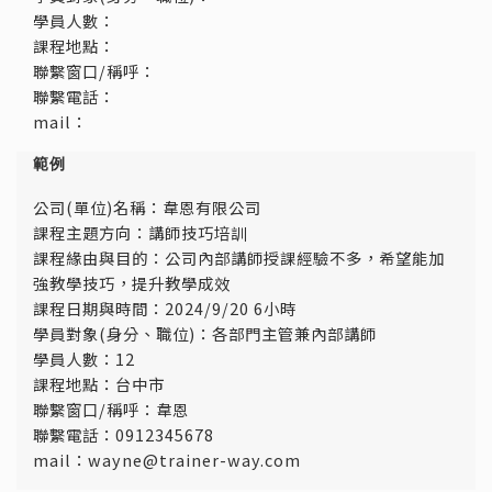
學員人數：
課程地點：
聯繫窗口/稱呼：
聯繫電話：
mail：
範例
公司(單位)名稱：韋恩有限公司
課程主題方向：講師技巧培訓
課程緣由與目的：公司內部講師授課經驗不多，希望能加
強教學技巧，提升教學成效
課程日期與時間：2024/9/20 6小時
學員對象(身分、職位)：各部門主管兼內部講師
學員人數：12
課程地點：台中市
聯繫窗口/稱呼：韋恩
聯繫電話：0912345678
mail：
wayne@trainer-way.com