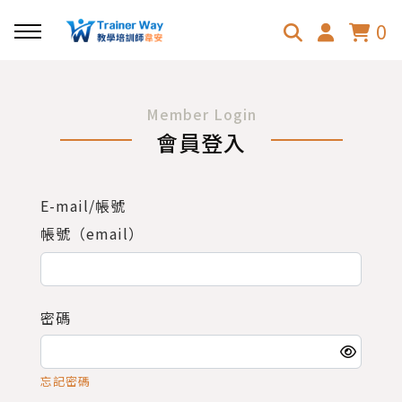
0
回主選單
Member Login
會員登入
主題課程
TDL團隊領導力
E-mail/帳號
帳號（email）
OGSM目標管理
職場人際溝通力
密碼
忘記密碼